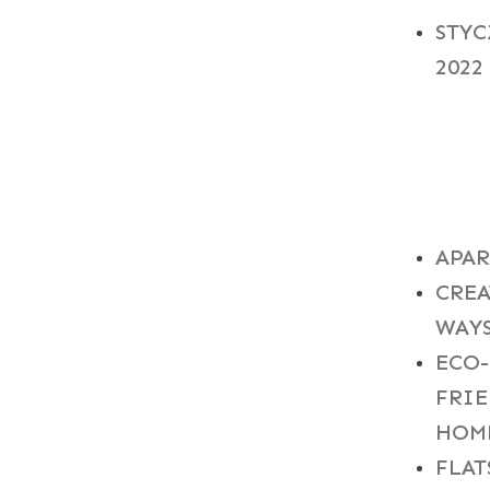
STY
2022
CAT
APA
CREA
WAY
ECO-
FRI
HOM
FLAT