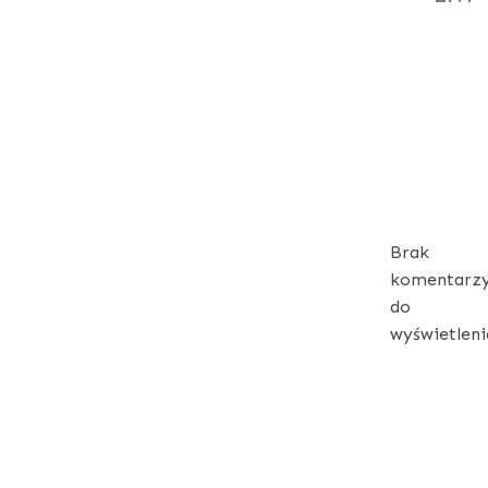
REC
CO
Brak
komentarz
do
wyświetleni
ARC