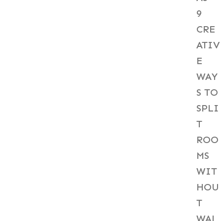
9
CRE
ATIV
E
WAY
S TO
SPLI
T
ROO
MS
WIT
HOU
T
WAL