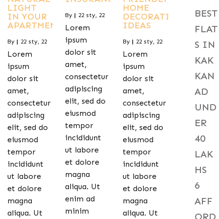
LIGHT
HOME
BEST
IN YOUR
DECORATING
By
|
22
sty, 22
APARTMENT
IDEAS
Lorem
FLAT
ipsum
By
|
22
sty, 22
By
|
22
sty, 22
S IN
dolor sit
Lorem
Lorem
KAK
amet,
ipsum
ipsum
KAN
consectetur
dolor sit
dolor sit
adipiscing
AD
amet,
amet,
elit, sed do
consectetur
consectetur
UND
eiusmod
adipiscing
adipiscing
ER
tempor
elit, sed do
elit, sed do
40
incididunt
eiusmod
eiusmod
ut labore
tempor
tempor
LAK
et dolore
incididunt
incididunt
HS
magna
ut labore
ut labore
6
aliqua. Ut
et dolore
et dolore
enim ad
AFF
magna
magna
minim
aliqua. Ut
aliqua. Ut
ORD